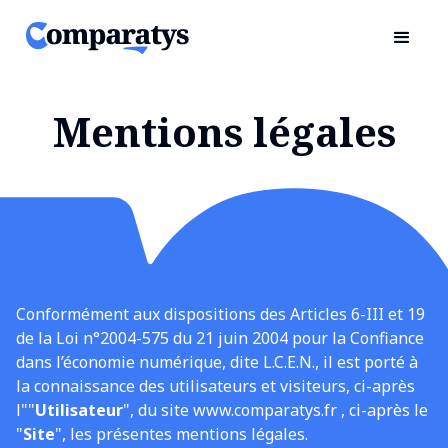
Mentions légales
Conformément aux dispositions des Articles 6-III et 19
de la Loi n°2004-575 du 21 juin 2004 pour la Confiance
dans l’économie numérique, dite L.C.E.N., il est porté à
la connaissance des utilisateurs et visiteurs, ci-après
l""
Utilisateur
", du site www.comparatys.fr , ci-après le
"
Site
", les présentes mentions légales.